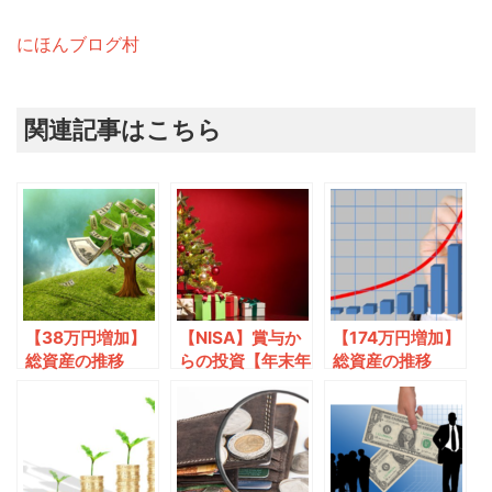
にほんブログ村
関連記事はこちら
【38万円増加】
【NISA】賞与か
【174万円増加】
総資産の推移
らの投資【年末年
総資産の推移
2019年11月度
始】
2019年12月度