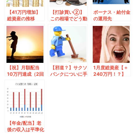
【41万円増加】
【打診買い②】
ボーナス・給付金
総資産の推移
この相場でどう動
の運用先
2020年1月度
くか
【祝】月額配当
【邪道？】サクソ
1月度総資産【＋
10万円達成（2回
バンクについに手
240万円！？】
目）
を出す
【年金/配当】老
後の収入は平準化
可能か？