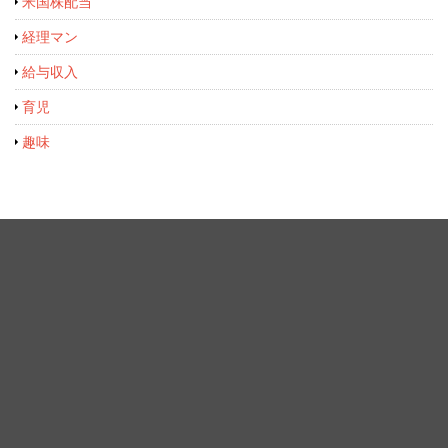
米国株配当
経理マン
給与収入
育児
趣味