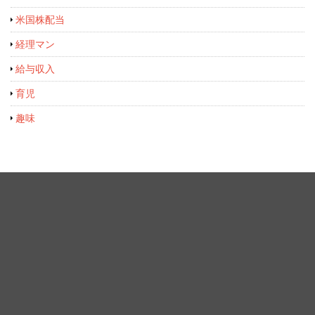
米国株配当
経理マン
給与収入
育児
趣味