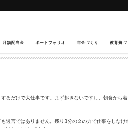
月額配当金
ポートフォリオ
年金づくり
教育費づ
【野望】
）するだけで大仕事です。まず起きないですし、朝食から着
ても過言ではありません。残り3分の２の力で仕事をしなけ