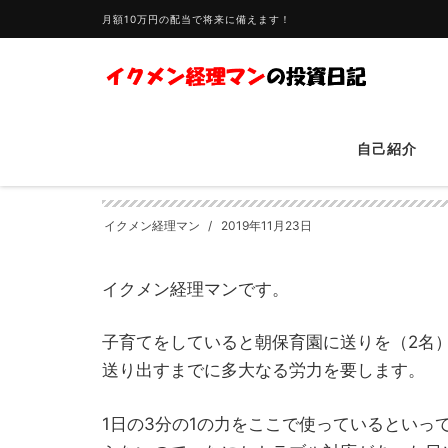
月額10万円の配当で将来に備えます！
HOME
支出
配当でグリーン車通勤【野望】
自己紹介
配当でグリーン車通勤
イクメン経理マン
2019年11月23日
イクメン経理マンです。
子育てをしていると朝保育園に送りを（2名
送り出すまでに多大なる労力を要します。
1日の3分の1の力をここで使っているといっ