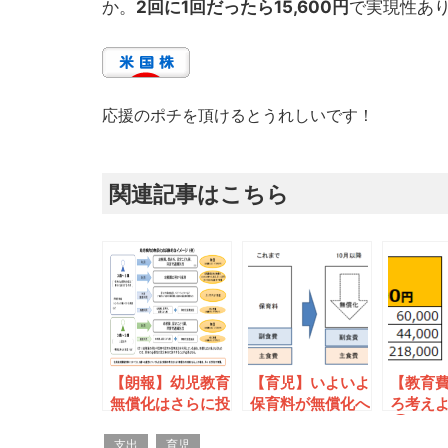
か。
2回に1回だったら15,600円
で実現性あ
応援のポチを頂けるとうれしいです！
関連記事はこちら
【朗報】幼児教育
【育児】いよいよ
【教育
無償化はさらに投
保育料が無償化へ
ろ考え
資を加速するチャ
①
ンス！
支出
育児