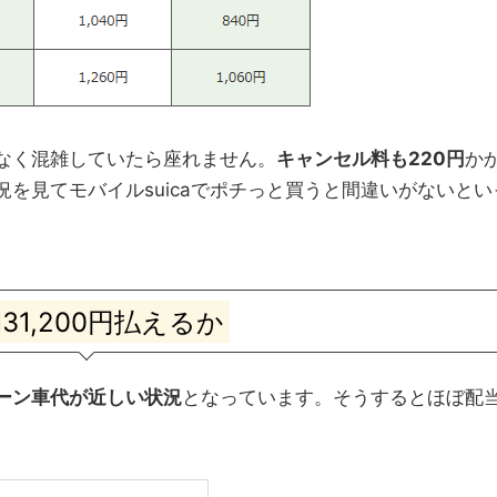
なく混雑していたら座れません。
キャンセル料も220円
か
を見てモバイルsuicaでポチっと買うと間違いがないとい
31,200円払えるか
ーン車代が近しい状況
となっています。そうするとほぼ配
。