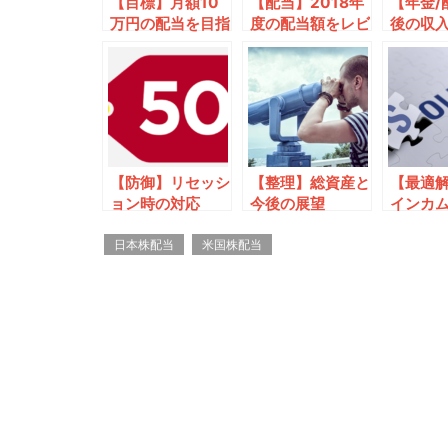
【目標】月額10
【配当】2018年
【年金/
万円の配当を目指
度の配当額をレビ
後の収
します
ューします
可能か
【防御】リセッシ
【整理】総資産と
【最適
ョン時の対応
今後の展望
インカ
労所得
日本株配当
米国株配当