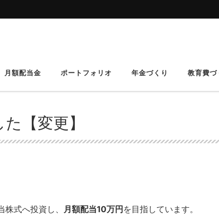
月額配当金
ポートフォリオ
年金づくり
教育費づ
した【変更】
当株式へ投資し、
月額配当10万円
を目指しています。