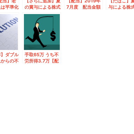
配当】老
【さらに追加】夏
【配当】2019年
【たばこ】
入は平準化
の賞与による株式
7月度 配当金額
与による株
？
購入第4弾
公開
第5弾
解】ダブル
手取65万 うち不
ムからの不
労所得3.7万【配
当金】