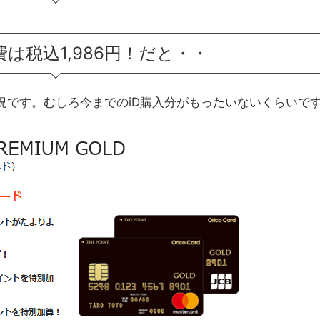
は税込1,986円！だと・・
況です。むしろ今までのiD購入分がもったいないくらいで