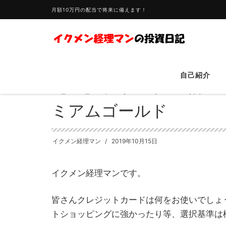
月額10万円の配当で将来に備えます！
HOME
支出
【iD】ポイント1.5倍のオリコカード・ザ・
自己紹介
【iD】ポイント1.5
ミアムゴールド
イクメン経理マン
2019年10月15日
イクメン経理マンです。
皆さんクレジットカードは何をお使いでしょ
トショッピングに強かったり等、選択基準は